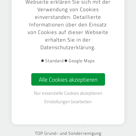
Webseite erklären Sie sich mit der
Verwendung von Cookies
zum Archiv
einverstanden. Detaillierte
Informationen über den Einsatz
von Cookies auf dieser Webseite
erhalten Sie in der
Datenschutzerklärung.
Standard
Google Maps
Leistungen
Alle Cookies akzeptieren
TOP Unterhaltsreinigung
Nur essenzielle Cookies akzeptieren
TOP Industriereinigung
Einstellungen bearbeiten
TOP Glas- und Fassadenreinigung
TOP Baureinigung
TOP Grund- und Sonderreinigung