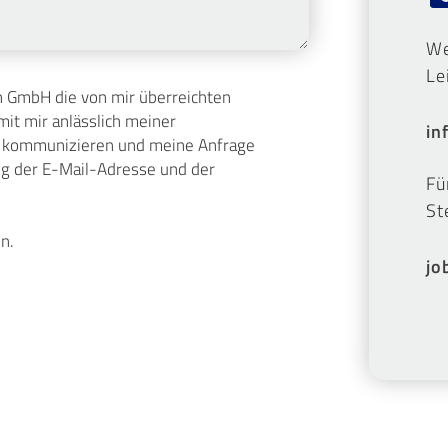
We
Le
en GmbH die von mir überreichten
it mir anlässlich meiner
in
zu kommunizieren und meine Anfrage
ng der E-Mail-Adresse und der
Fü
St
n.
jo