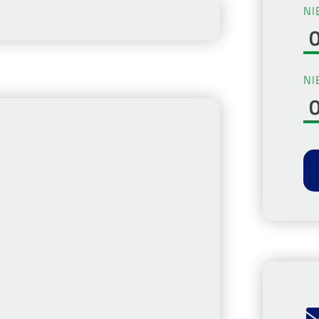
NI
NI