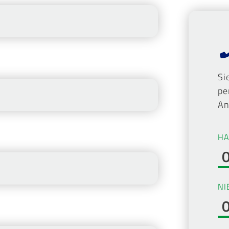
Si
pe
An
HA
NI