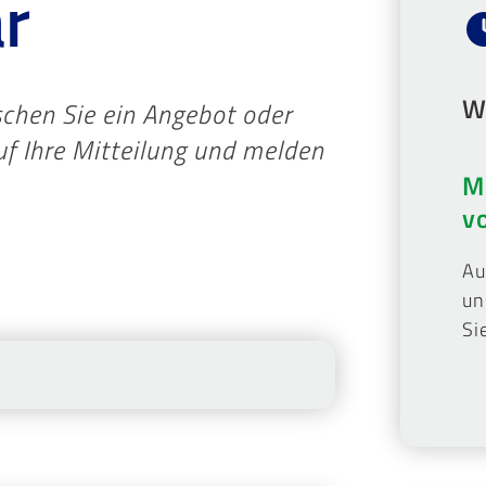
r
Wi
chen Sie ein Angebot oder
f Ihre Mitteilung und melden
M
v
Au
un
Si