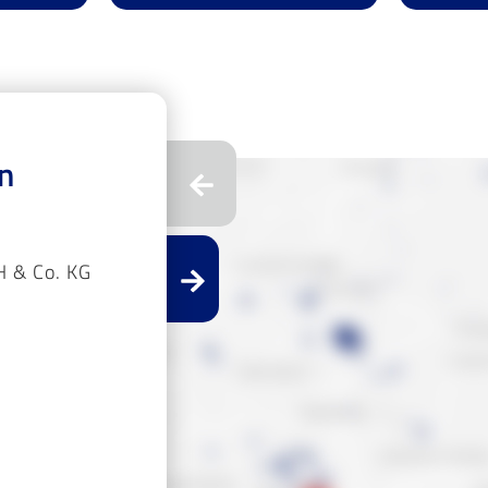
n
 & Co. KG