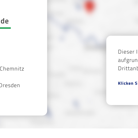
.de
Dieser 
aufgrun
Drittan
 Chemnitz
Klicken S
 Dresden