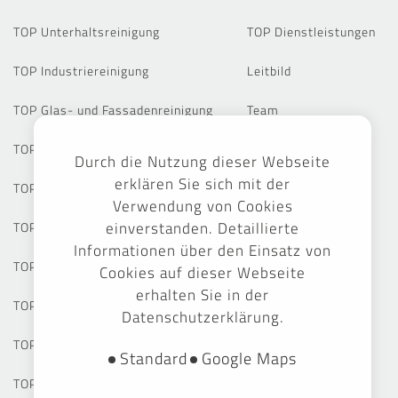
TOP Unterhaltsreinigung
TOP Dienstleistungen
TOP Industriereinigung
Leitbild
TOP Glas- und Fassadenreinigung
Team
TOP Baureinigung
Standorte
Durch die Nutzung dieser Webseite
erklären Sie sich mit der
TOP Grund- und Sonderreinigung
Referenzen
Verwendung von Cookies
einverstanden. Detaillierte
TOP Bodenbeschichtung
Informationen über den Einsatz von
TOP Grünanlagenpflege
Cookies auf dieser Webseite
erhalten Sie in der
TOP Winterdienst
Datenschutzerklärung.
TOP Gebäudemanagement
Standard
Google Maps
TOP Hilfe im Alltag