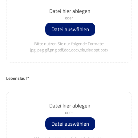
Datei hier ablegen
Datei auswählen
Bitte nutzen Sie nur folgende Formate:
jpg,jpeg,gif,png,pdf,doc,docx,xls,xlsx,ppt,pptx
Lebenslauf*
Datei hier ablegen
Datei auswählen