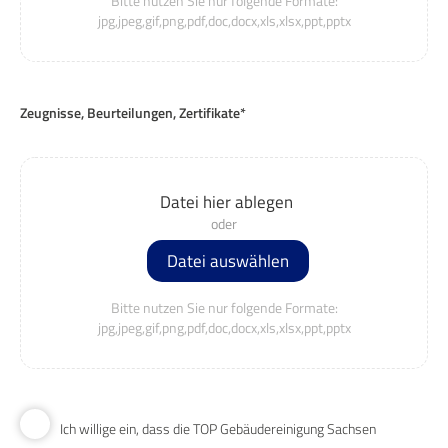
Bitte nutzen Sie nur folgende Formate:
jpg,jpeg,gif,png,pdf,doc,docx,xls,xlsx,ppt,pptx
Zeugnisse, Beurteilungen, Zertifikate*
Datei hier ablegen
Datei auswählen
Bitte nutzen Sie nur folgende Formate:
jpg,jpeg,gif,png,pdf,doc,docx,xls,xlsx,ppt,pptx
Ich willige ein, dass die TOP Gebäudereinigung Sachsen