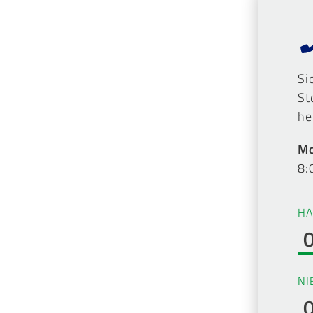
Si
St
he
Mo
8:
HA
NI