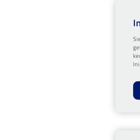
I
Si
ge
ke
In