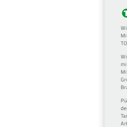
Wi
Mi
TO
Wi
mi
Mi
Gr
Br
Pü
de
Ta
Ar