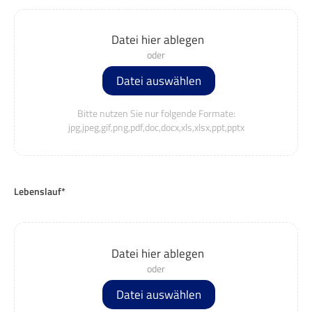
Datei hier ablegen
Datei auswählen
Bitte nutzen Sie nur folgende Formate:
jpg,jpeg,gif,png,pdf,doc,docx,xls,xlsx,ppt,pptx
Lebenslauf*
Datei hier ablegen
Datei auswählen