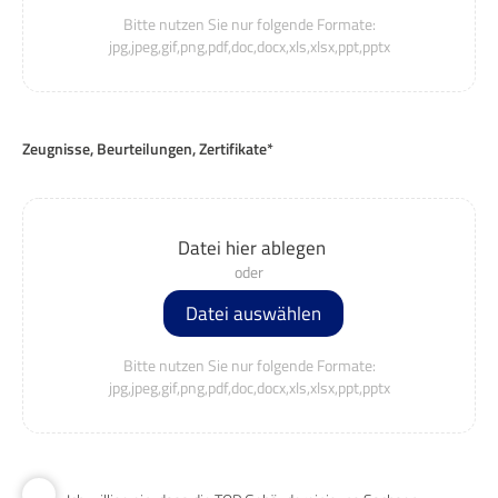
Bitte nutzen Sie nur folgende Formate:
jpg,jpeg,gif,png,pdf,doc,docx,xls,xlsx,ppt,pptx
Zeugnisse, Beurteilungen, Zertifikate*
Datei hier ablegen
Datei auswählen
Bitte nutzen Sie nur folgende Formate:
jpg,jpeg,gif,png,pdf,doc,docx,xls,xlsx,ppt,pptx