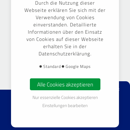
Durch die Nutzung dieser
Webseite erklären Sie sich mit der
Verwendung von Cookies
einverstanden. Detaillierte
Informationen über den Einsatz
von Cookies auf dieser Webseite
erhalten Sie in der
Datenschutzerklärung.
Gestaltung & Umsetzung -
September Markenführung GmbH
Standard
Google Maps
Alle Cookies akzeptieren
facebook
Nur essenzielle Cookies akzeptieren
© 2026 TOP Gebäudereinigung Sachsen GmbH & Co. KG
Einstellungen bearbeiten
Impressum
Datenschutz
Cookie-Einstellungen bearbeiten